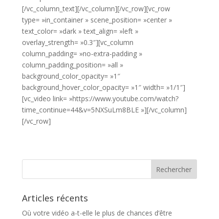
[/vc_column_text][/vc_column][/vc_row][vc_row
type= »in_container » scene_position= »center »
text_color= »dark » text_align= »left »
overlay_strength= »0.3″][vc_column
column_padding= »no-extra-padding »
column_padding_position= »all »
background_color_opacity= »1″
background_hover_color_opacity= »1″ width= »1/1″]
[vc_video link= »https://www.youtube.com/watch?
time_continue=44&v=5NXSuLm8BLE »][/vc_column]
[/vc_row]
Articles récents
Où votre vidéo a-t-elle le plus de chances d’être