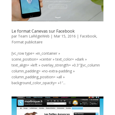
Le format Canevas sur Facebook
par
Team LaRégieWeb
|
Mar 15, 2016
|
Facebook
,
Format publicitaire
[vc_row type= »in_container »
scene_position= »center » text_color= »dark »
text_align= »left » overlay_strength= »0.3″][vc_column
column_padding= »no-extra-padding »
column_padding_position= »all »
background_color_opacity= »1″...